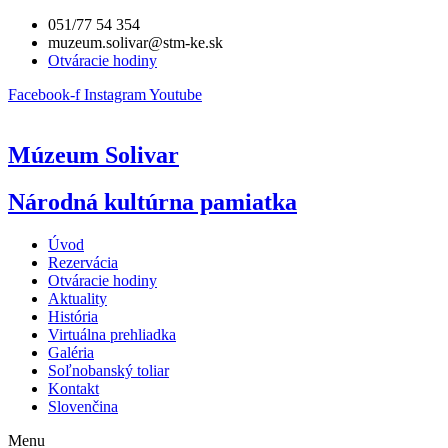
Preskočiť
051/77 54 354
na
muzeum.solivar@stm-ke.sk
obsah
Otváracie hodiny
Facebook-f
Instagram
Youtube
Múzeum Solivar
Národná kultúrna pamiatka
Úvod
Rezervácia
Otváracie hodiny
Aktuality
História
Virtuálna prehliadka
Galéria
Soľnobanský toliar
Kontakt
Slovenčina
Menu