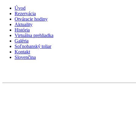
Úvod
Rezervácia
Otváracie hodiny
Aktuality
História
Virtuálna prehliadka
Galéria
Soľnobanský toliar
Kontakt
Slovenčina