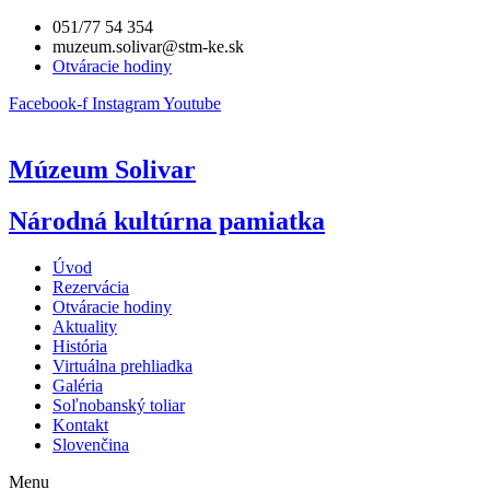
Preskočiť
051/77 54 354
na
muzeum.solivar@stm-ke.sk
obsah
Otváracie hodiny
Facebook-f
Instagram
Youtube
Múzeum Solivar
Národná kultúrna pamiatka
Úvod
Rezervácia
Otváracie hodiny
Aktuality
História
Virtuálna prehliadka
Galéria
Soľnobanský toliar
Kontakt
Slovenčina
Menu