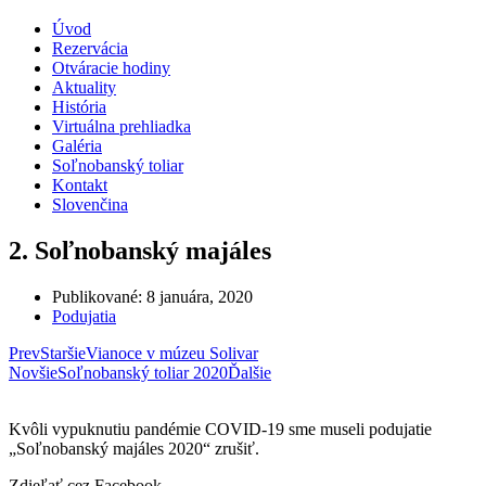
Úvod
Rezervácia
Otváracie hodiny
Aktuality
História
Virtuálna prehliadka
Galéria
Soľnobanský toliar
Kontakt
Slovenčina
2. Soľnobanský majáles
Publikované:
8 januára, 2020
Podujatia
Prev
Staršie
Vianoce v múzeu Solivar
Novšie
Soľnobanský toliar 2020
Ďalšie
Kvôli vypuknutiu pandémie COVID-19 sme museli podujatie
„Soľnobanský majáles 2020“ zrušiť.
Zdieľať cez Facebook